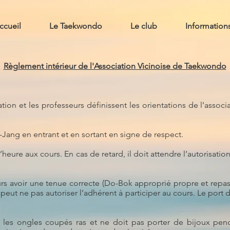
ccueil
Le Taekwondo
Le club
Information
Règlement intérieur de l'Association Vicinoise de Taekwondo
tion et les professeurs définissent les orientations de l’associ
-Jang en entrant et en sortant en signe de respect.
l’heure aux cours. En cas de retard, il doit attendre l’autorisati
rs avoir une tenue correcte (Do-Bok approprié propre et repas
 peut ne pas autoriser l’adhérent à participer au cours. Le por
r les ongles coupés ras et ne doit pas porter de bijoux pend