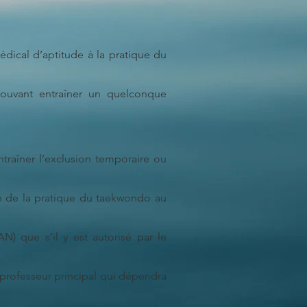
édical d’aptitude à la pratique du
pouvant entraîner un quelconque
traîner l’exclusion temporaire ou
n de la pratique du taekwondo au
N) que s’il y est autorisé par le
 professeur principal qui dépendra