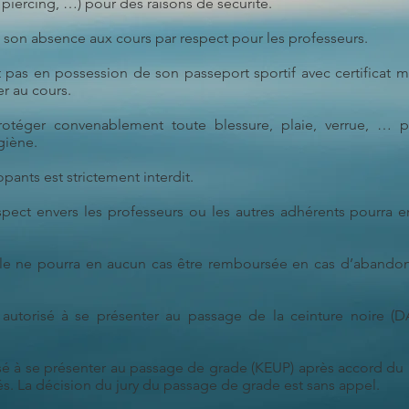
, piercing, …) pour des raisons de sécurité.
 son absence aux cours par respect pour les professeurs.
 pas en possession de son passeport sportif avec certificat m
r au cours.
otéger convenablement toute blessure, plaie, verrue, … 
giène.
ants est strictement interdit.
ct envers les professeurs ou les autres adhérents pourra en
lle ne pourra en aucun cas être remboursée en cas d’abando
autorisé à se présenter au passage de la ceinture noire (DA
isé à se présenter au passage de grade (KEUP) après accord du
és. La décision du jury du passage de grade est sans appel.