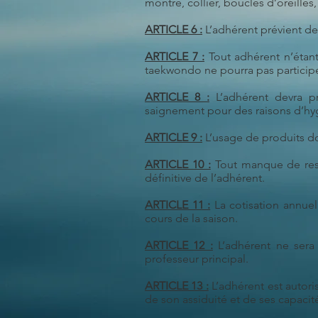
montre, collier, boucles d’oreilles
ARTICLE 6 :
L’adhérent prévient de
ARTICLE 7 :
Tout adhérent n’étant
taekwondo ne pourra pas participe
ARTICLE 8 :
L’adhérent devra pr
saignement pour des raisons d’hy
ARTICLE 9 :
L’usage de produits dop
ARTICLE 10 :
Tout manque de respe
définitive de l’adhérent.
ARTICLE 11 :
La cotisation annue
cours de la saison.
ARTICLE 12 :
L’adhérent ne sera 
professeur principal.
ARTICLE 13 :
L’adhérent est autor
de son assiduité et de ses capacit